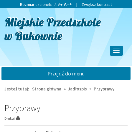
Przejdź
Przejdź
A++
Rozmiar czcionek:
A+
|
Zwiększ kontrast
A
do
do
głównej
wyszukiwarki
treści
Przełącz
nawigacj
Przejdź do menu
Jesteś tutaj:
Strona główna
»
Jadłospis
»
Przyprawy
Przyprawy
Drukuj