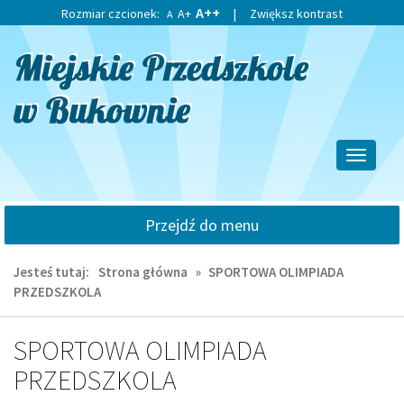
Przejdź
Przejdź
A++
Rozmiar czcionek:
A+
|
Zwiększ kontrast
A
do
do
głównej
wyszukiwarki
treści
Przełącz
nawigacj
Przejdź do menu
Jesteś tutaj:
Strona główna
»
SPORTOWA OLIMPIADA
PRZEDSZKOLA
SPORTOWA OLIMPIADA
PRZEDSZKOLA