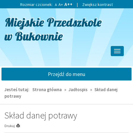
Przejdź
Przejdź
A++
Rozmiar czcionek:
A+
|
Zwiększ kontrast
A
do
do
głównej
wyszukiwarki
treści
Przełącz
nawigacj
Przejdź do menu
Jesteś tutaj:
Strona główna
»
Jadłospis
»
Skład danej
potrawy
Skład danej potrawy
Drukuj