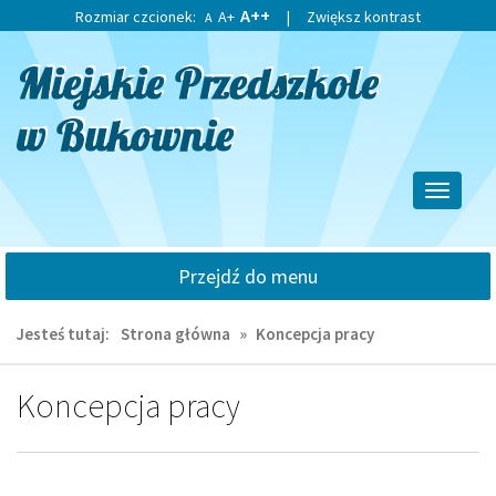
Przejdź
Przejdź
A++
Rozmiar czcionek:
A+
|
Zwiększ kontrast
A
do
do
głównej
wyszukiwarki
treści
Przełącz
nawigacj
Przejdź do menu
Jesteś tutaj:
Strona główna
»
Koncepcja pracy
Koncepcja pracy