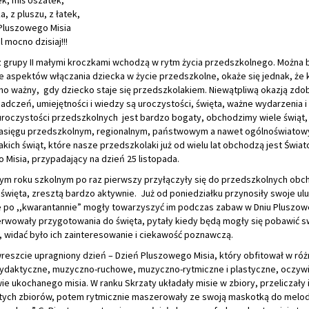
k, miś Uszatek,
a, z pluszu, z łatek,
 Pluszowego Misia
l mocno dzisiaj!!!
 z grupy II małymi kroczkami wchodzą w rytm życia przedszkolnego. Można 
 aspektów włączania dziecka w życie przedszkolne, okaże się jednak, że k
amo ważny, gdy dziecko staje się przedszkolakiem. Niewątpliwą okazją zdo
adczeń, umiejętności i wiedzy są uroczystości, święta, ważne wydarzenia i 
uroczystości przedszkolnych jest bardzo bogaty, obchodzimy wiele świąt,
 zasięgu przedszkolnym, regionalnym, państwowym a nawet ogólnoświatow
kich świąt, które nasze przedszkolaki już od wielu lat obchodzą jest Świa
Misia, przypadający na dzień 25 listopada.
tym roku szkolnym po raz pierwszy przyłączyły się do przedszkolnych ob
święta, zresztą bardzo aktywnie. Już od poniedziałku przynosiły swoje ul
te po ,,kwarantannie” mogły towarzyszyć im podczas zabaw w Dniu Pluszow
erwowały przygotowania do święta, pytały kiedy będą mogły się pobawić s
, widać było ich zainteresowanie i ciekawość poznawczą.
reszcie upragniony dzień – Dzień Pluszowego Misia, który obfitował w ró
ydaktyczne, muzyczno-ruchowe, muzyczno-rytmiczne i plastyczne, oczywi
e ukochanego misia. W ranku Skrzaty układały misie w zbiory, przeliczały i
 tych zbiorów, potem rytmicznie maszerowały ze swoją maskotką do melod