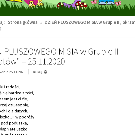
aj:
Strona główna
»
DZIEŃ PLUSZOWEGO MISIA w Grupie II ,,Skrza
0
 PLUSZOWEGO MISIA w Grupie II
zatów” – 25.11.2020
dnia 25.11.2020
Drukuj
i i radości,
ś cię bardzo złości,
asem jest ci źle,
rzej czujesz się,
ych i dla dużych,
szkolu i w podróży,
y pod poduszką,
klapnięte uszko,