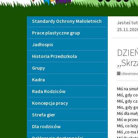
Menu
Standardy Ochrony Małoletnich
Jesteś tut
25.11.202
Prace plastyczne grup
Jadłospis
DZIEŃ
Historia Przedszkola
,,Skr
Grupy
Utworzono 
Kadra
Miś na smutk
Rada Rodziców
Miś, gdy co
Miś, gdy cz
Koncepcja pracy
Mis, gdy go
Miś dla mał
Strefa gier
Miś w przed
Miś, co leż
Dla rodziców
Miś ,co ma 