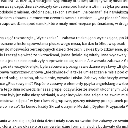
readora” G. Bizeta, a następnie wypełniały brązową farbą sylwetę misia te
Pierwszą część dnia zakończyły ćwiczenia pod hasłem ,,Gimnastyka poranna
podskoki z misiem, chód na paluszkach z misiem ,,na barana”, ale największ
zieciom zabawa z elementem czworakowania z misiem … ,,na plecach”. Nast
zapowiedź niespodzianek, które miały mieć miejsce po śniadaniu, w drugie
ą zajęć rozpoczęła ,,Wyciszanka” – zabawa relaksująco-wyciszająca, po kt
poznane z historią powstania pluszowego misia, bardzo krótko, w sposób
 do możliwości percepcyjnych dzieci 3-letnich. Jakież było zdziwienie, gd
o i zaczął się witać ze Skrzacikami, jedne śmiało się witały, inne wydawały 
e a jeszcze inne patrzyły niepewnie co się stanie. Ale wesoła zabawa z G
agodziła wszystkie lęki, była zabawa w pociąg i zwiedzanie wystawy ,,Baj
abawa muzyczno-ruchowa ,,Niedźwiadek” a także umieszczanie misia pod d
przed sobą, za sobą, obok siebie, wysoko i nisko. Zabawy zakończyły weso
nce ,,Pluszowy miś”. Wspólne zabawy o elementy języka angielskiego wzbog
óra tego dnia odwiedziła naszą grupę, oczywiście ze swoim ukochanym ,,r
tem były już tylko niespodzianki, a więc indywidualne zdjęcia ze swoim mis
,,misiowe zdjęcia” w tym również grupowe, pyszny misiowy poczęstunek p
 co nie co”. Na koniec każdy Skrzat otrzymał Medal i ,,Dyplom Przyjaciela
niu w trzeciej części dnia dzieci miały czas na swobodne zabawy ze swoi
 która jak się okazało przyjmowała różne formy, maluchy budowały dla nic