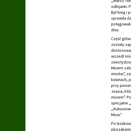
,,Marsz Tor
odbijanki. 
Był bieg i 
sprawiła d
potęgowała 
dnia.
Część główn
zostały za
dostosowany
wszedł misi
zawstydzon
Misiem zał
misiów”, z
kolanach, 
przy piose
Joasia, kt
misiem”. Po
specjalne 
,,Kubusiowe
Misia”.
Po leżakowa
pluszakami,