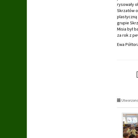
rysowały ob
Skrzatów o
plastyczną 
grupie Skr
Misia był b
za rok z p
Ewa Półtor
Utworzono 