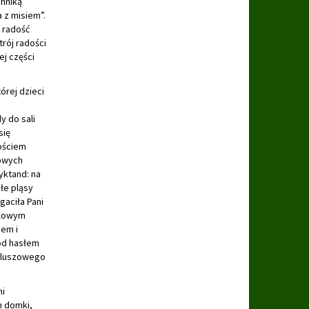
chniką
 z misiem”.
ą radość
rój radości
j części
órej dzieci
y do sali
się
ościem
kowych
yktand: na
łe pląsy
aciła Pani
óżowym
iem i
od hasłem
 Pluszowego
mi
h domki,