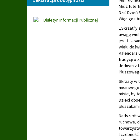
Deklaracja dostępności
Miś Puchate
Miś z futerk
Dziś Dzień
Więc go utu
,,Skrzat”y
uwagę wiele
jest tak s
wielu doświ
Kalendarz 
tradycji o
Jednym z ta
Pluszowego 
Skrzaty w 
misiowego 
misie, by 
Dzieci obs
pluszakami
Nadszedł w
ruchowe, d
towarzystwi
liczebność