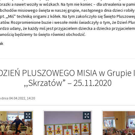
razki a nawet woziły w wózkach. Na tym nie koniec – dla utrwalenia w pami
bchodów misiowego święta w naszej grupie, następnego dnia dzieci robiły
pt. ,,Miś” techniką origami z kółek. Na tym zakończyło się Święto Pluszowe
zatów. Rozpromienione buzie i wesołe minki świadczyły o tym, że Dzień P
ardzo udany, że każdy miś jest przyjacielem dziecka a dziecko przyjacielem 
ewnością będziemy to święto również obchodzić.
ak
DZIEŃ PLUSZOWEGO MISIA w Grupie I
,,Skrzatów” – 25.11.2020
dnia 04.04.2022, 14:20