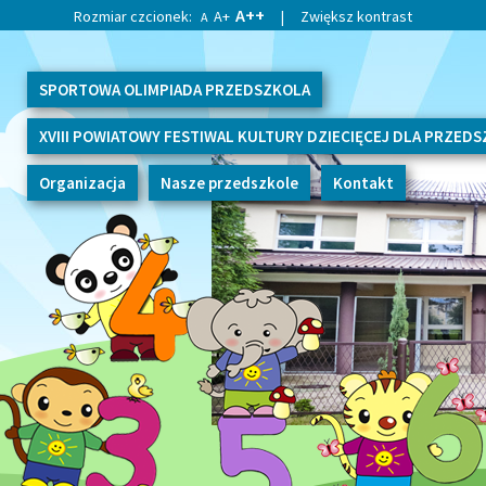
A++
Rozmiar czcionek:
A+
|
Zwiększ kontrast
A
SPORTOWA OLIMPIADA PRZEDSZKOLA
XVIII POWIATOWY FESTIWAL KULTURY DZIECIĘCEJ DLA PRZED
Organizacja
Nasze przedszkole
Kontakt