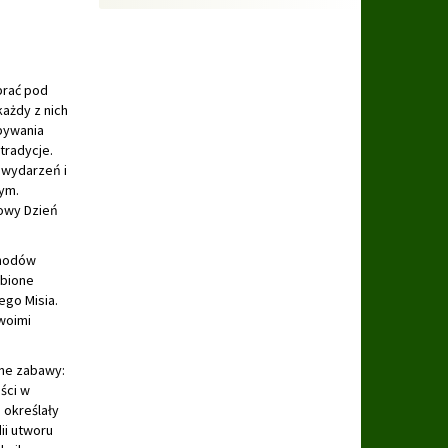
brać pod
ażdy z nich
bywania
tradycje.
 wydarzeń i
ym.
towy Dzień
chodów
ubione
ego Misia.
woimi
żne zabawy:
ści w
 określały
ii utworu