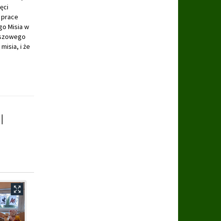
ęci
 prace
go Misia w
luszowego
misia, i że
I