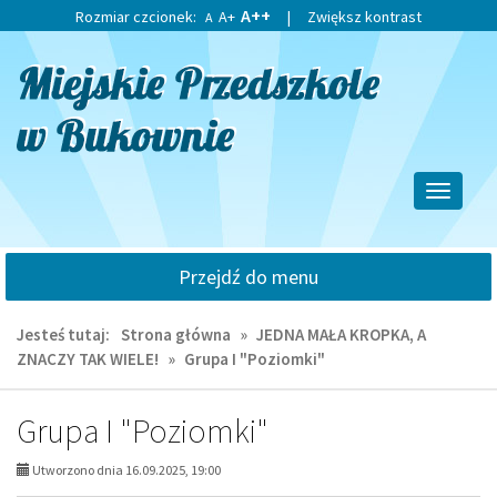
Przejdź
Przejdź
A++
Rozmiar czcionek:
A+
|
Zwiększ kontrast
A
do
do
głównej
wyszukiwarki
treści
Przełącz
nawigacj
Przejdź do menu
Jesteś tutaj:
Strona główna
»
JEDNA MAŁA KROPKA, A
ZNACZY TAK WIELE!
»
Grupa I "Poziomki"
Grupa I "Poziomki"
Utworzono dnia 16.09.2025, 19:00