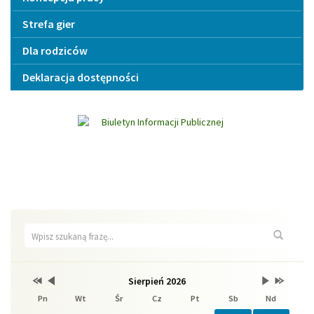
Strefa gier
Dla rodziców
Deklaracja dostępności
Wyszukiwarka
Wyszuk
Przestaw
Przestaw
Lista
Brak
Przestaw
Przestaw
Sierpień 2026
Kalendarium
datę
datę
wydarzeń
wydarzeń
datę
datę
Pn
Wt
Śr
Cz
Pt
Sb
Nd
na
na
w
w
na
na
Sierpień
Lipiec
miesiącu
tym
Wrzesień
Sierpień