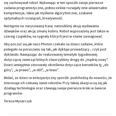
się zachowywał robot. Wykonując w ten sposób swoje pierwsze
zadania programistyczne, jednocześnie rozwijały inne uniwersalne
kompetencje, takie jak myślenie algorytmiczne, szukanie
optymalnych rozwiązań, kreatywność.
Następnie na narysowaną trasę nanosiliśmy akcję wydawania
dźwięków oraz akcję zmiany koloru. Robot wyposażony jest także w
szereg czujników, na sygnały których jest w stanie zareagować.
Aby poczuć się jak nasz Photon czekało na dzieci zadanie, które
polegało na poruszaniu się tak, jak dyktuje prowadzący , czyli pod
dyktando. Nawiązując do realizowanej tematyki tygodniowej
dotyczącej zwierząt leśnych stworzyliśmy drogę do „mądrej sowy”.
Dzieci umiejętnie stosowały określenia dotyczące kierunków tj; „do
góry”, „w prawo”, „w dół”, „w lewo”.
Widać, że dzieci w entuzjastyczny sposób podchodzą do nowości, że
interesuje ich ciekawy świat robotów. Przy takiej okazji uczą się jak
działają technologie oraz stawiają swoje pierwsze kroki w świecie
programów.
Teresa Mynarczyk