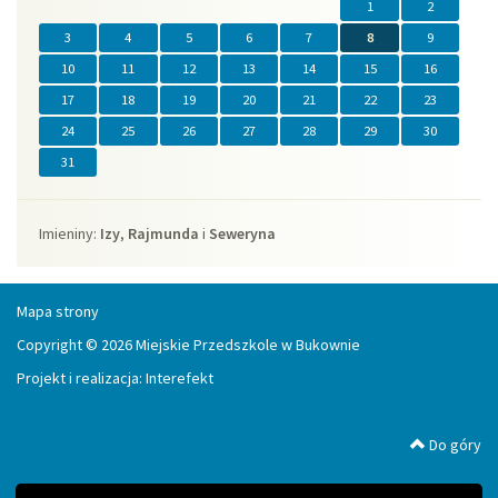
1
2
2025
2026
miesiącu.
2026
2027
3
4
5
6
7
8
9
10
11
12
13
14
15
16
17
18
19
20
21
22
23
24
25
26
27
28
29
30
31
Imieniny
Imieniny:
Izy
,
Rajmunda
i
Seweryna
Mapa strony
Copyright © 2026 Miejskie Przedszkole w Bukownie
Projekt i realizacja:
Interefekt
Do góry