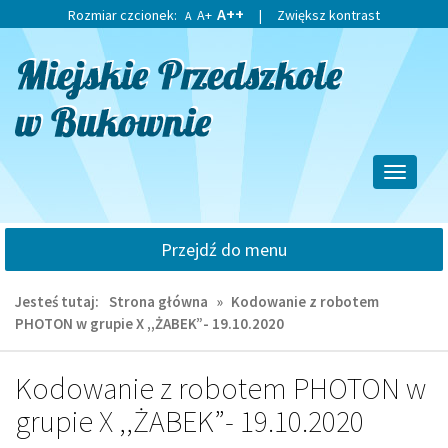
Przejdź
Przejdź
A++
Rozmiar czcionek:
A+
|
Zwiększ kontrast
A
do
do
głównej
wyszukiwarki
treści
Przełącz
nawigacj
Przejdź do menu
Jesteś tutaj:
Strona główna
»
Kodowanie z robotem
PHOTON w grupie X ,,ŻABEK”- 19.10.2020
Kodowanie z robotem PHOTON w
grupie X ,,ŻABEK”- 19.10.2020