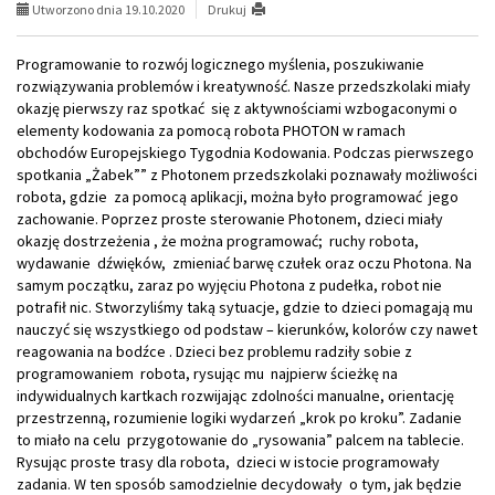
Utworzono dnia 19.10.2020
Drukuj
Programowanie to rozwój logicznego myślenia, poszukiwanie
rozwiązywania problemów i kreatywność. Nasze przedszkolaki miały
okazję pierwszy raz spotkać się z aktywnościami wzbogaconymi o
elementy kodowania za pomocą robota PHOTON w ramach
obchodów Europejskiego Tygodnia Kodowania. Podczas pierwszego
spotkania „Żabek”” z Photonem przedszkolaki poznawały możliwości
robota, gdzie za pomocą aplikacji, można było programować jego
zachowanie. Poprzez proste sterowanie Photonem, dzieci miały
okazję dostrzeżenia , że można programować; ruchy robota,
wydawanie dźwięków, zmieniać barwę czułek oraz oczu Photona. Na
samym początku, zaraz po wyjęciu Photona z pudełka, robot nie
potrafił nic. Stworzyliśmy taką sytuacje, gdzie to dzieci pomagają mu
nauczyć się wszystkiego od podstaw – kierunków, kolorów czy nawet
reagowania na bodźce . Dzieci bez problemu radziły sobie z
programowaniem robota, rysując mu najpierw ścieżkę na
indywidualnych kartkach rozwijając zdolności manualne, orientację
przestrzenną, rozumienie logiki wydarzeń „krok po kroku”. Zadanie
to miało na celu przygotowanie do „rysowania” palcem na tablecie.
Rysując proste trasy dla robota, dzieci w istocie programowały
zadania. W ten sposób samodzielnie decydowały o tym, jak będzie