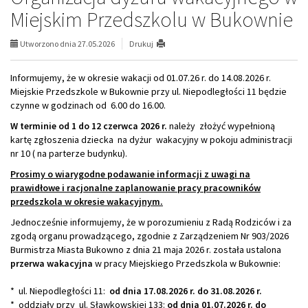
Miejskim Przedszkolu w Bukownie
Utworzono dnia 27.05.2026
Drukuj
Informujemy, że w okresie wakacji od 01.07.26 r. do 14.08.2026 r.
Miejskie Przedszkole w Bukownie przy ul. Niepodległości 11 będzie
czynne w godzinach od 6.00 do 16.00.
W terminie od 1 do 12 czerwca 2026 r.
należy złożyć wypełnioną
kartę zgłoszenia dziecka na dyżur wakacyjny w pokoju administracji
nr 10 ( na parterze budynku).
Prosimy o wiarygodne podawanie informacji z uwagi na
prawidłowe i racjonalne zaplanowanie pracy pracowników
przedszkola w okresie wakacyjnym.
Jednocześnie informujemy, że w porozumieniu z Radą Rodziców i za
zgodą organu prowadzącego, zgodnie z Zarządzeniem Nr 903/2026
Burmistrza Miasta Bukowno z dnia 21 maja 2026 r. została ustalona
przerwa wakacyjna
w pracy Miejskiego Przedszkola w Bukownie:
* ul. Niepodległości 11:
od dnia 17.08.2026 r. do 31.08.2026 r.
* oddziały przy ul. Sławkowskiej 133:
od dnia 01.07.2026 r. do