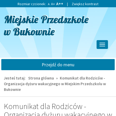
Przejdź
Przejdź
A++
Rozmiar czcionek:
A+
|
Zwiększ kontrast
A
do
do
głównej
wyszukiwarki
treści
Przełącz
nawigacj
Przejdź do menu
Jesteś tutaj:
Strona główna
»
Komunikat dla Rodziców -
Organizacja dyżuru wakacyjnego w Miejskim Przedszkolu w
Bukownie
Komunikat dla Rodziców -
Organizacja dyżuru wakacyjnego w