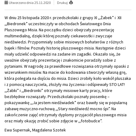
Utworzono dnia 25.11.2020
Drukuj
W dniu 25 listopada 2020 r. przedszkolaki z grupy XI ,,Żabek” i XII
,,Biedronek” uczestniczyły w obchodach Światowego Dnia
Pluszowego Misia. Na początku dzieci obejrzały prezentację
multimedialną, dzięki której poznały ciekawostki i zwyczaje
niedźwiedzi. Przypomniały sobie misiowych bohaterów z różnych
bajek i filmów. Poznały historię pluszowego misia. Następnie dzieci
miały udzielić odpowiedzi na zadane im zagadki. Okazało się, że
uważnie obejrzały prezentację i znakomicie poradziły sobie z
pytaniami. W nagrodę za prawidłowe rozwiązania otrzymały opaski z
wizerunkiem misiów. Na macie do kodowania stworzyły własną grę,
która polegała na dojściu do misia. Dzieci zrobiły koło wokół pluszaka
i z pomocą nauczyciela, złożyły mu życzenia i odśpiewały STO LAT!
,,Żabki” i ,,Biedronki” otrzymały misiowe karty pracy, które
bezbłędnie rozwiązały. Przedszkolaki poznały piosenkę –
pokazywankę ,,Ja jestem niedźwiadek” oraz bawiły się w popularną
zabawę muzyczno-ruchową ,,Stary niedźwiedź mocno śpi”. Na
zakończenie zajęć otrzymały dyplomy przyjaciół pluszowego misia
oraz miały okazję zrobić sobie zdjęcie w ,,fotobudce”.
Ewa Supernak, Magdalena Szotek