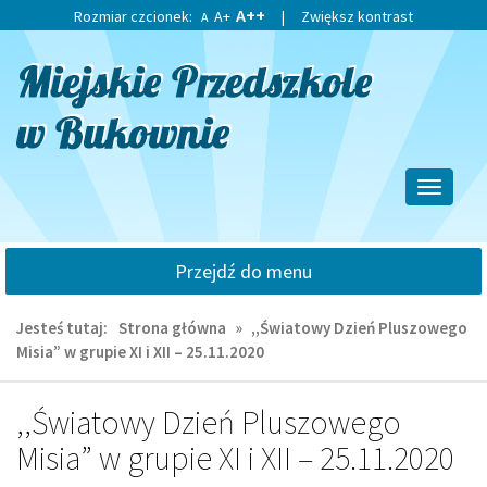
Przejdź
Przejdź
A++
Rozmiar czcionek:
A+
|
Zwiększ kontrast
A
do
do
głównej
wyszukiwarki
treści
Przełącz
nawigacj
Przejdź do menu
Jesteś tutaj:
Strona główna
»
,,Światowy Dzień Pluszowego
Misia” w grupie XI i XII – 25.11.2020
,,Światowy Dzień Pluszowego
Misia” w grupie XI i XII – 25.11.2020