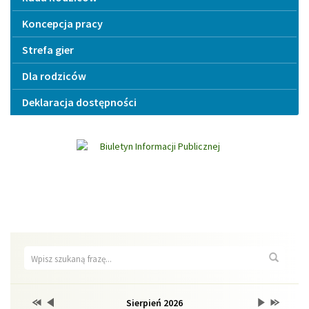
Koncepcja pracy
Strefa gier
Dla rodziców
Deklaracja dostępności
Wyszukiwarka
Wyszuk
Przestaw
Przestaw
Lista
Brak
Przestaw
Przestaw
Sierpień 2026
Kalendarium