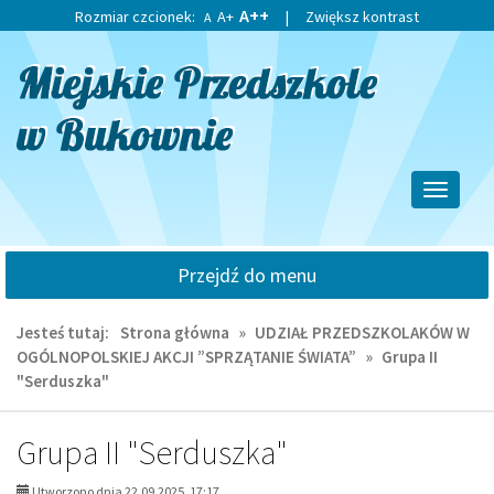
Przejdź
Przejdź
A++
Rozmiar czcionek:
A+
|
Zwiększ kontrast
A
do
do
głównej
wyszukiwarki
treści
Przełącz
nawigacj
Przejdź do menu
Jesteś tutaj:
Strona główna
»
UDZIAŁ PRZEDSZKOLAKÓW W
OGÓLNOPOLSKIEJ AKCJI ”SPRZĄTANIE ŚWIATA”
»
Grupa II
"Serduszka"
Grupa II "Serduszka"
Utworzono dnia 22.09.2025, 17:17