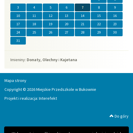
3
4
5
6
7
8
9
10
11
12
13
14
15
16
17
18
19
20
21
22
23
24
25
26
27
28
29
30
31
Imieniny
Imieniny:
Donaty
,
Olechny
i
Kajetana
Mapa strony
Copyright © 2026 Miejskie Przedszkole w Bukownie
Projekt i realizacja:
Interefekt
Do góry