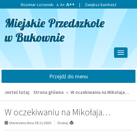
Przejdź
Przejdź
A++
Rozmiar czcionek:
A+
|
Zwiększ kontrast
A
do
do
głównej
wyszukiwarki
treści
Przełącz
nawigacj
Przejdź do menu
Jesteś tutaj:
Strona główna
»
W oczekiwaniu na Mikołaja…
W oczekiwaniu na Mikołaja…
Utworzono dnia 28.11.2020
Drukuj