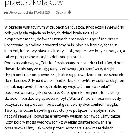
przedszkolaków.
Utworzono dnia 17.08.2025
Drukuj
W okresie wakacyjnym w grupach Serduszka, Kropeczki i Wiewiórki
odbywały się zajęcia na których dzieci brały udział w
eksperymentach, doświadczeniach oraz wykonując różne prace
kreatywne. Wspólnie stworzyliśmy m.in. płyn do baniek, tęcze z
kamieni, kolorowy piasek z kredy i soli, papierowe lody na patyku, a
także przepiękne motyle zdobione plasteliną.
Podczas zabawy w ,,Telefon” wykonany ze sznurka i kubków, dzieci
dowiedziały się, że mogą usłyszeć swojego rozmówcę, dzięki
drganiom i ruchom powietrza, które są prowadzone przez sznurek
do odbiorcy. Gdy na dworze padał deszcz, byliśmy ciekawi skąd on
się tak naprawdę bierze, zrobiliśmy więc ,,Chmurę w słoiku” i
obserwowaliśmy, jak powstaje. Kolejnym eksperymentem, który
dzieciom bardzo się spodobał, był ,,Wulkan”- po zmieszaniu sody
oczyszczonej z octem, powstał gaz, zwany dwutlenkiem węgla.
Tworzył w occie bąbelki gazu, który w połączeniu z płynem do
naczyń reaguje i powstał efektowny wulkan. Sprawdziliśmy także
,,czy kolory mogą wędrować?”- z wielkim zainteresowaniem
obserwowaliśmy, jak woda przemieszczała się w materiałach