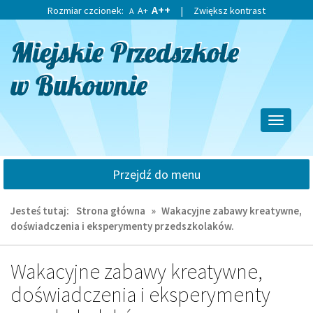
Przejdź
Przejdź
A++
Rozmiar czcionek:
A+
|
Zwiększ kontrast
A
do
do
głównej
wyszukiwarki
treści
Przełącz
nawigacj
Przejdź do menu
Jesteś tutaj:
Strona główna
»
Wakacyjne zabawy kreatywne,
doświadczenia i eksperymenty przedszkolaków.
Wakacyjne zabawy kreatywne,
doświadczenia i eksperymenty