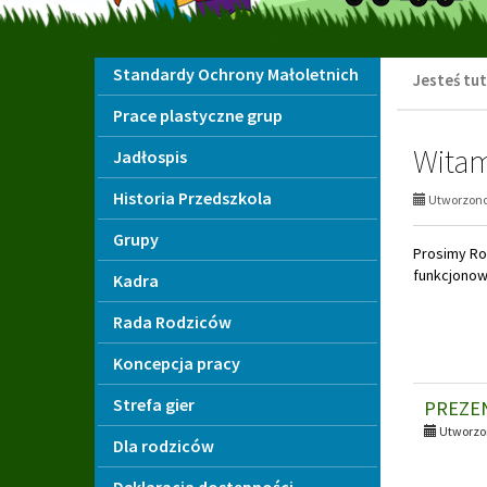
Menu
Standardy Ochrony Małoletnich
Jesteś tut
Prace plastyczne grup
Wita
Jadłospis
Historia Przedszkola
Utworzono 
Grupy
Prosimy Ro
funkcjonow
Kadra
Rada Rodziców
Koncepcja pracy
Strefa gier
PREZE
Utworzon
Dla rodziców