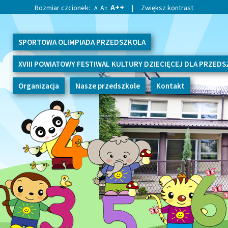
A++
Rozmiar czcionek:
A+
|
Zwiększ kontrast
A
SPORTOWA OLIMPIADA PRZEDSZKOLA
XVIII POWIATOWY FESTIWAL KULTURY DZIECIĘCEJ DLA PRZED
Organizacja
Nasze przedszkole
Kontakt