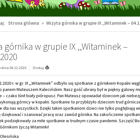
aj:
Strona główna
»
Wizyta górnika w grupie IX ,,Witaminek – 04.
a górnika w grupie IX ,,Witaminek –
.2020
dnia 04.12.2020
Drukuj
2.2020 r. w gr. IX ,,Witaminek” odbyło się spotkanie z górnikiem Kopalni węg
 panem Mateuszem Kalecińskim. Nasz gość ubrany był w piękny galowy mu
 – czako lśnił biały pióropusz. Pan Mateusz opowiadał dzieciom jak niebe
ykonują górnicy w kopalni. Spotkanie to przybliżyło dzieciom trud górnicze
 dla nas wszystkich. Dzięki takim spotkaniom dzieci nie tylko pogłębiają w
ę dziękować i szanować pracę oraz zawód górnika. Na zakończenie spotkani
nek podziękowały za miłe spotkanie w trudnym czasie pandemii. Szczęść Bo
Górnikom życzą Witaminki!
Olesińska