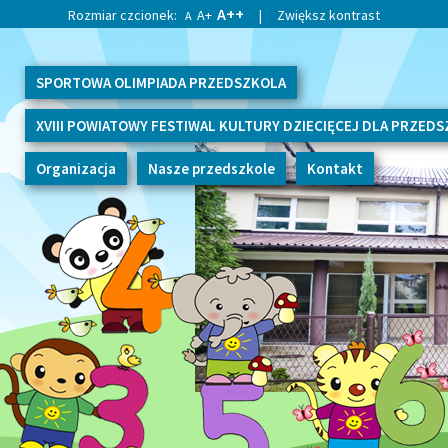
A++
Rozmiar czcionek:
A+
|
Zwiększ kontrast
A
SPORTOWA OLIMPIADA PRZEDSZKOLA
XVIII POWIATOWY FESTIWAL KULTURY DZIECIĘCEJ DLA PRZED
Organizacja
Nasze przedszkole
Kontakt