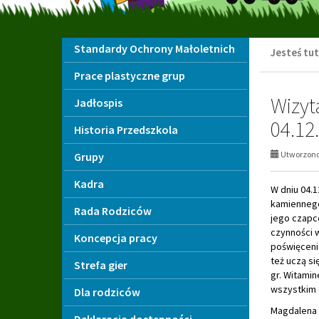
Menu
Standardy Ochrony Małoletnich
Jesteś tut
Prace plastyczne grup
Wizyt
Jadłospis
04.12
Historia Przedszkola
Utworzono 
Grupy
Kadra
W dniu 04.1
kamiennego
Rada Rodziców
jego czapce
czynności w
Koncepcja pracy
poświęcenie
też uczą si
Strefa gier
gr. Witami
wszystkim 
Dla rodziców
Magdalena 