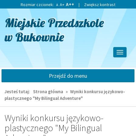
Przejdź
Przejdź
A++
Rozmiar czcionek:
A+
|
Zwiększ kontrast
A
do
do
głównej
wyszukiwarki
treści
Przełącz
nawigacj
Przejdź do menu
Jesteś tutaj:
Strona główna
»
Wyniki konkursu językowo-
plastycznego "My Bilingual Adventure"
Wyniki konkursu językowo-
plastycznego "My Bilingual