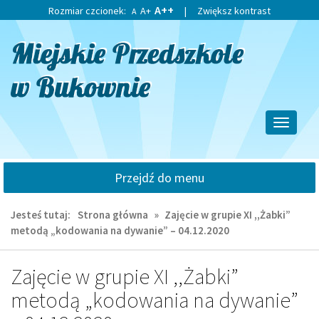
Przejdź
Przejdź
A++
Rozmiar czcionek:
A+
|
Zwiększ kontrast
A
do
do
głównej
wyszukiwarki
treści
Przełącz
nawigacj
Przejdź do menu
Jesteś tutaj:
Strona główna
»
Zajęcie w grupie XI ,,Żabki”
metodą „kodowania na dywanie” – 04.12.2020
Zajęcie w grupie XI ,,Żabki”
metodą „kodowania na dywanie”