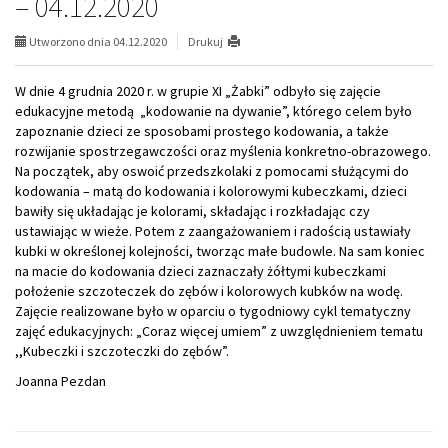
– 04.12.2020
Utworzono dnia 04.12.2020
Drukuj
W dnie 4 grudnia 2020 r. w grupie XI „Żabki” odbyło się zajęcie
edukacyjne metodą „kodowanie na dywanie”, którego celem było
zapoznanie dzieci ze sposobami prostego kodowania, a także
rozwijanie spostrzegawczości oraz myślenia konkretno-obrazowego.
Na początek, aby oswoić przedszkolaki z pomocami służącymi do
kodowania – matą do kodowania i kolorowymi kubeczkami, dzieci
bawiły się układając je kolorami, składając i rozkładając czy
ustawiając w wieże. Potem z zaangażowaniem i radością ustawiały
kubki w określonej kolejności, tworząc małe budowle. Na sam koniec
na macie do kodowania dzieci zaznaczały żółtymi kubeczkami
położenie szczoteczek do zębów i kolorowych kubków na wodę.
Zajęcie realizowane było w oparciu o tygodniowy cykl tematyczny
zajęć edukacyjnych: „Coraz więcej umiem” z uwzględnieniem tematu
,,Kubeczki i szczoteczki do zębów”.
Joanna Pezdan