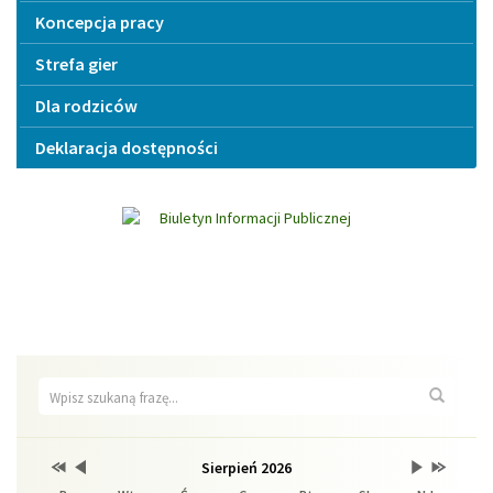
Koncepcja pracy
Strefa gier
Dla rodziców
Deklaracja dostępności
Wyszukiwarka
Wyszuk
Przestaw
Przestaw
Lista
Brak
Przestaw
Przestaw
Sierpień 2026
Kalendarium
datę
datę
wydarzeń
wydarzeń
datę
datę