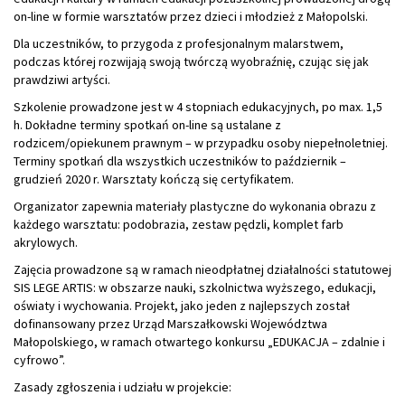
on-line w formie warsztatów przez dzieci i młodzież z Małopolski.
Dla uczestników, to przygoda z profesjonalnym malarstwem,
podczas której rozwijają swoją twórczą wyobraźnię, czując się jak
prawdziwi artyści.
Szkolenie prowadzone jest w 4 stopniach edukacyjnych, po max. 1,5
h. Dokładne terminy spotkań on-line są ustalane z
rodzicem/opiekunem prawnym – w przypadku osoby niepełnoletniej.
Terminy spotkań dla wszystkich uczestników to październik –
grudzień 2020 r. Warsztaty kończą się certyfikatem.
Organizator zapewnia materiały plastyczne do wykonania obrazu z
każdego warsztatu: podobrazia, zestaw pędzli, komplet farb
akrylowych.
Zajęcia prowadzone są w ramach nieodpłatnej działalności statutowej
SIS LEGE ARTIS: w obszarze nauki, szkolnictwa wyższego, edukacji,
oświaty i wychowania. Projekt, jako jeden z najlepszych został
dofinansowany przez Urząd Marszałkowski Województwa
Małopolskiego, w ramach otwartego konkursu „EDUKACJA – zdalnie i
cyfrowo”.
Zasady zgłoszenia i udziału w projekcie: