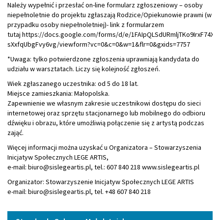
Należy wypełnić i przesłać on-line formularz zgłoszeniowy – osoby
niepełnoletnie do projektu zgłaszają Rodzice/Opiekunowie prawni (w
przypadku osoby niepełnoletniej)- link z formularzem
tutaj https://docs.google.com/forms/d/e/1FAIpQLSdURmljTKo9IrxF74X
sXxfqUbgFvy6vg/viewform?vc=0&c=0&w=1&flr=0&gxids=7757
*Uwaga: tylko potwierdzone zgłoszenia uprawniają kandydata do
udziału w warsztatach. Liczy się kolejność zgłoszeń.
Wiek zgłaszanego uczestnika: od 5 do 18 lat.
Miejsce zamieszkania: Małopolska.
Zapewnienie we własnym zakresie uczestnikowi dostępu do sieci
internetowej oraz sprzętu stacjonarnego lub mobilnego do odbioru
dźwięku i obrazu, które umożliwią połączenie się z artystą podczas
zająć.
Więcej informacji można uzyskać u Organizatora – Stowarzyszenia
Inicjatyw Społecznych LEGE ARTIS,
e-mail: biuro@sislegeartis.pl, tel.: 607 840 218 www.sislegeartis.pl
Organizator: Stowarzyszenie Inicjatyw Społecznych LEGE ARTIS
e-mail: biuro@sislegeartis.pl, tel. +48 607 840 218
Menu