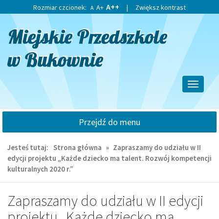
Przejdź
Przejdź
A++
Rozmiar czcionek:
A+
|
Zwiększ kontrast
A
do
do
głównej
wyszukiwarki
treści
Przełącz
nawigacj
Przejdź do menu
Jesteś tutaj:
Strona główna
»
Zapraszamy do udziału w II
edycji projektu „Każde dziecko ma talent. Rozwój kompetencji
kulturalnych 2020 r.”
Zapraszamy do udziału w II edycji
projektu „Każde dziecko ma