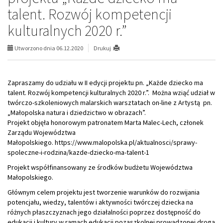
talent. Rozwój kompetencji
kulturalnych 2020 r.”
Utworzono dnia 06.12.2020
Drukuj
Zapraszamy do udziału w II edycji projektu pn. „Każde dziecko ma
talent. Rozwój kompetencji kulturalnych 2020 r.”. Można wziąć udział w
twórczo-szkoleniowych malarskich warsztatach on-line z Artystą pn.
„Małopolska natura i dziedzictwo w obrazach”.
Projekt objęła honorowym patronatem Marta Malec-Lech, członek
Zarządu Województwa
Małopolskiego. https://www.malopolska.pl/aktualnosci/sprawy-
spoleczne-i-rodzina/kazde-dziecko-ma-talent-1
Projekt współfinansowany ze środków budżetu Województwa
Małopolskiego.
Głównym celem projektu jest tworzenie warunków do rozwijania
potencjału, wiedzy, talentów i aktywności twórczej dziecka na
różnych płaszczyznach jego działalności poprzez dostępność do
edukacji i kultury w ramach edukacji pozaszkolnej prowadzonej drogą